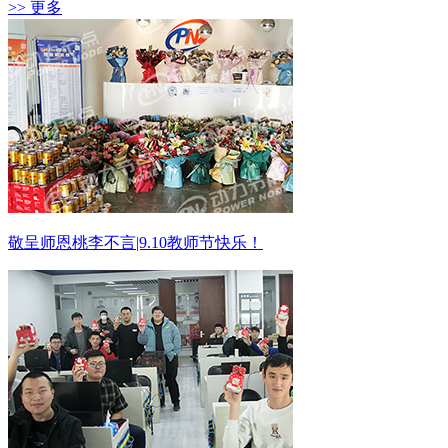
>> 更多
敬呈师恩桃李不言|9.10教师节快乐！