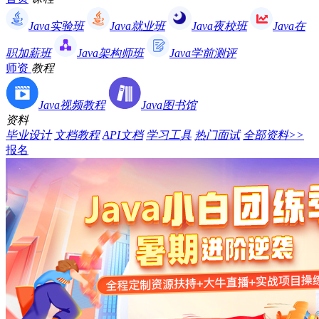
Java实验班
Java就业班
Java夜校班
Java在
职加薪班
Java架构师班
Java学前测评
师资
教程
Java视频教程
Java图书馆
资料
毕业设计
文档教程
API文档
学习工具
热门面试
全部资料>>
报名