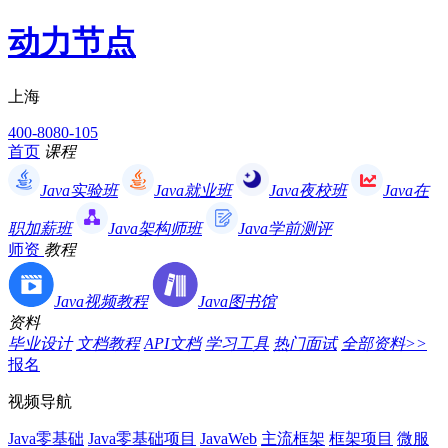
动力节点
上海
400-8080-105
首页
课程
Java实验班
Java就业班
Java夜校班
Java在
职加薪班
Java架构师班
Java学前测评
师资
教程
Java视频教程
Java图书馆
资料
毕业设计
文档教程
API文档
学习工具
热门面试
全部资料>>
报名
视频导航
Java零基础
Java零基础项目
JavaWeb
主流框架
框架项目
微服