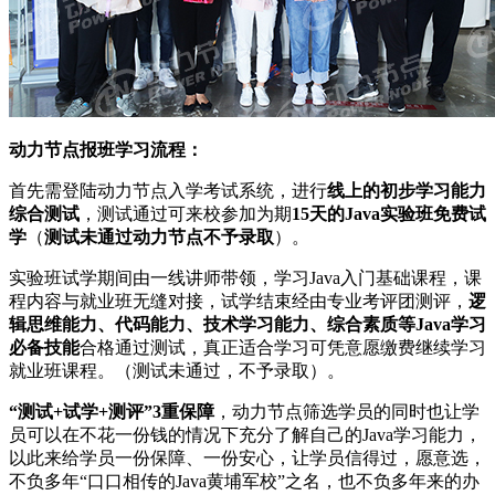
动力节点报班学习流程：
首先需登陆动力节点入学考试系统，进行
线上的初步学习能力
综合测试
，测试通过可来校参加为期
15天的Java实验班免费试
学
（
测试未通过动力节点不予录取
）。
实验班试学期间由一线讲师带领，学习Java入门基础课程，课
程内容与就业班无缝对接，试学结束经由专业考评团测评，
逻
辑思维能力、代码能力、技术学习能力、综合素质等Java学习
必备技能
合格通过测试，真正适合学习可凭意愿缴费继续学习
就业班课程。（测试未通过，不予录取）。
“测试+试学+测评”3重保障
，动力节点筛选学员的同时也让学
员可以在不花一份钱的情况下充分了解自己的Java学习能力，
以此来给学员一份保障、一份安心，让学员信得过，愿意选，
不负多年“口口相传的Java黄埔军校”之名，也不负多年来的办