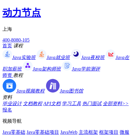
动力节点
上海
400-8080-105
首页
课程
Java实验班
Java就业班
Java夜校班
Java在
职加薪班
Java架构师班
Java学前测评
师资
教程
Java视频教程
Java图书馆
资料
毕业设计
文档教程
API文档
学习工具
热门面试
全部资料>>
报名
视频导航
Java零基础
Java零基础项目
JavaWeb
主流框架
框架项目
微服