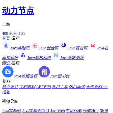
动力节点
上海
400-8080-105
首页
课程
Java实验班
Java就业班
Java夜校班
Java在
职加薪班
Java架构师班
Java学前测评
师资
教程
Java视频教程
Java图书馆
资料
毕业设计
文档教程
API文档
学习工具
热门面试
全部资料>>
报名
视频导航
Java零基础
Java零基础项目
JavaWeb
主流框架
框架项目
微服