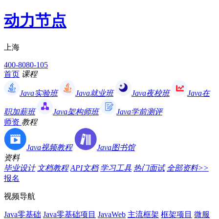
动力节点
上海
400-8080-105
首页
课程
Java实验班
Java就业班
Java夜校班
Java在
职加薪班
Java架构师班
Java学前测评
师资
教程
Java视频教程
Java图书馆
资料
毕业设计
文档教程
API文档
学习工具
热门面试
全部资料>>
报名
视频导航
Java零基础
Java零基础项目
JavaWeb
主流框架
框架项目
微服