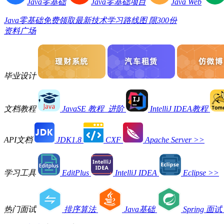
Java零基础
Java零基础项目
Java Web
Java零基础免费领取最新技术学习路线图 限300份
资料广场
毕业设计
文档教程
JavaSE 教程_进阶
IntelliJ IDEA教程
API文档
JDK1.8
CXF
Apache Server
>>
学习工具
EditPlus
IntelliJ IDEA
Eclipse
>>
热门面试
排序算法
Java基础
Spring 面试