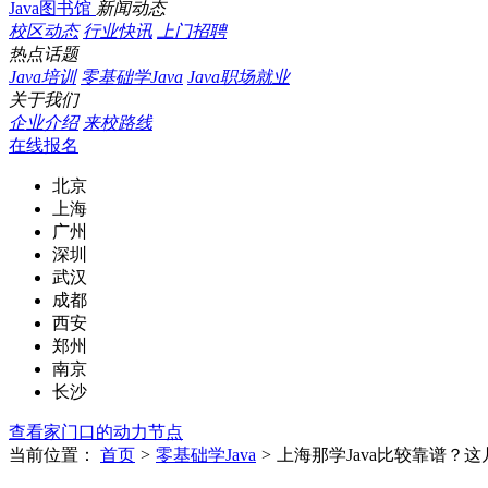
Java图书馆
新闻动态
校区动态
行业快讯
上门招聘
热点话题
Java培训
零基础学Java
Java职场就业
关于我们
企业介绍
来校路线
在线报名
北京
上海
广州
深圳
武汉
成都
西安
郑州
南京
长沙
查看家门口的动力节点
当前位置：
首页
>
零基础学Java
>
上海那学Java比较靠谱？