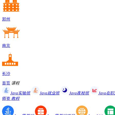
郑州
南京
长沙
首页
课程
Java实验班
Java就业班
Java夜校班
Java在
师资
教程