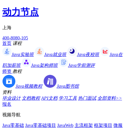
动力节点
上海
400-8080-105
首页
课程
Java实验班
Java就业班
Java夜校班
Java在
职加薪班
Java架构师班
Java学前测评
师资
教程
Java视频教程
Java图书馆
资料
毕业设计
文档教程
API文档
学习工具
热门面试
全部资料>>
报名
视频导航
Java零基础
Java零基础项目
JavaWeb
主流框架
框架项目
微服