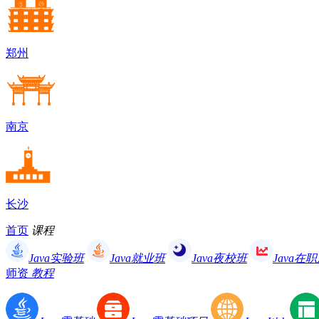
郑州
南京
长沙
首页
课程
Java实验班
Java就业班
Java夜校班
Java在
师资
教程