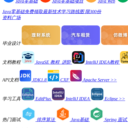
Java零基础
Java零基础项目
Java Web
Java零基础免费领取最新技术学习路线图 限300份
资料广场
毕业设计
文档教程
JavaSE 教程_进阶
IntelliJ IDEA教程
API文档
JDK1.8
CXF
Apache Server
>>
学习工具
EditPlus
IntelliJ IDEA
Eclipse
>>
热门面试
排序算法
Java基础
Spring 面试