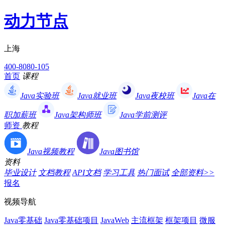
动力节点
上海
400-8080-105
首页
课程
Java实验班
Java就业班
Java夜校班
Java在
职加薪班
Java架构师班
Java学前测评
师资
教程
Java视频教程
Java图书馆
资料
毕业设计
文档教程
API文档
学习工具
热门面试
全部资料>>
报名
视频导航
Java零基础
Java零基础项目
JavaWeb
主流框架
框架项目
微服