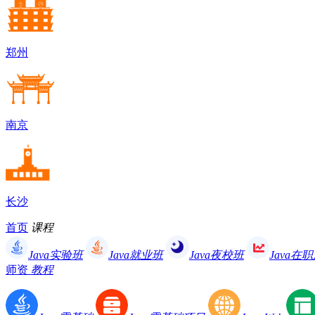
郑州
南京
长沙
首页
课程
Java实验班
Java就业班
Java夜校班
Java在
师资
教程