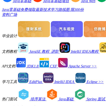
Java零基础
Java零基础项目
Java Web
Java零基础免费领取最新技术学习路线图 限300份
资料广场
毕业设计
文档教程
JavaSE 教程_进阶
IntelliJ IDEA教程
API文档
JDK1.8
CXF
Apache Server
>>
学习工具
EditPlus
IntelliJ IDEA
Eclipse
>>
热门面试
排序算法
Java基础
Spring 面试