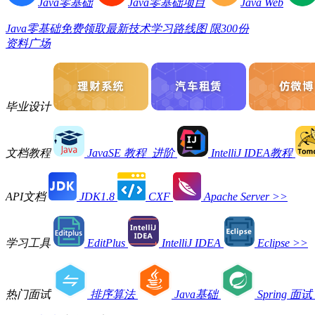
Java零基础
Java零基础项目
Java Web
Java零基础免费领取最新技术学习路线图 限300份
资料广场
毕业设计
文档教程
JavaSE 教程_进阶
IntelliJ IDEA教程
API文档
JDK1.8
CXF
Apache Server
>>
学习工具
EditPlus
IntelliJ IDEA
Eclipse
>>
热门面试
排序算法
Java基础
Spring 面试