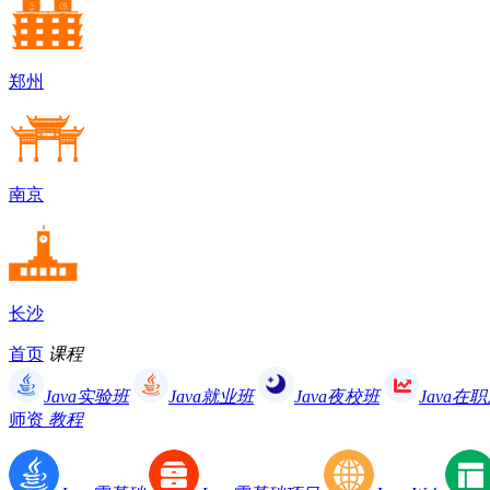
郑州
南京
长沙
首页
课程
Java实验班
Java就业班
Java夜校班
Java在
师资
教程