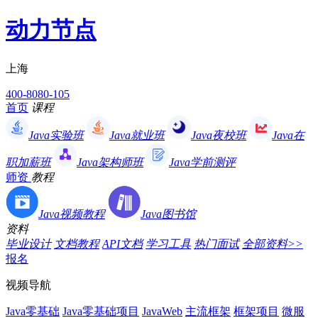
动力节点
上海
400-8080-105
首页
课程
Java实验班
Java就业班
Java夜校班
Java在
职加薪班
Java架构师班
Java学前测评
师资
教程
Java视频教程
Java图书馆
资料
毕业设计
文档教程
API文档
学习工具
热门面试
全部资料>>
报名
视频导航
Java零基础
Java零基础项目
JavaWeb
主流框架
框架项目
微服