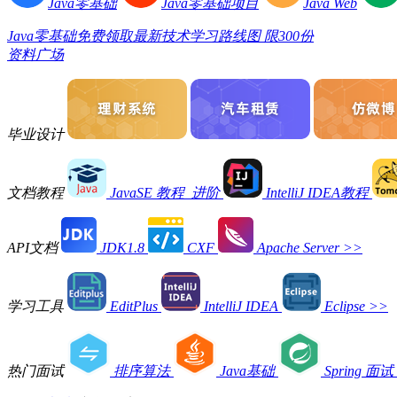
Java零基础
Java零基础项目
Java Web
Java零基础免费领取最新技术学习路线图 限300份
资料广场
毕业设计
文档教程
JavaSE 教程_进阶
IntelliJ IDEA教程
API文档
JDK1.8
CXF
Apache Server
>>
学习工具
EditPlus
IntelliJ IDEA
Eclipse
>>
热门面试
排序算法
Java基础
Spring 面试