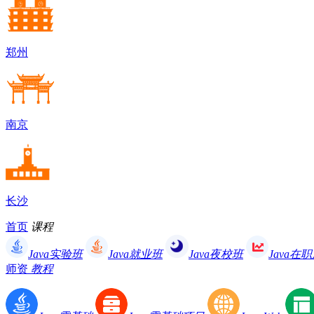
郑州
南京
长沙
首页
课程
Java实验班
Java就业班
Java夜校班
Java在
师资
教程