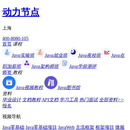
动力节点
上海
400-8080-105
首页
课程
Java实验班
Java就业班
Java夜校班
Java在
职加薪班
Java架构师班
Java学前测评
师资
教程
Java视频教程
Java图书馆
资料
毕业设计
文档教程
API文档
学习工具
热门面试
全部资料>>
报名
视频导航
Java零基础
Java零基础项目
JavaWeb
主流框架
框架项目
微服